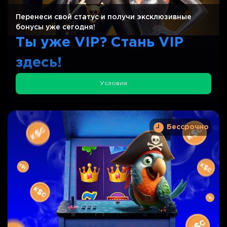
Перенеси свой статус и получи эксклюзивные
бонусы уже сегодня!
Ты уже VIP? Стань VIP
здесь!
Условия
Бессрочно