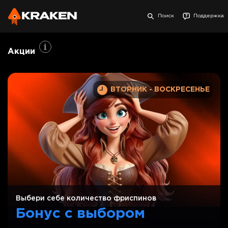
Поиск
Поддержка
Акции
ВТОРНИК - ВОСКРЕСЕНЬЕ
Выбери себе количество фриспинов
Бонус с выбором