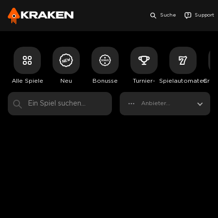
Suche
Support
Alle Spiele
Neu
Bonusse
Turnier-
Spielautomaten
Cras
Anbieter...